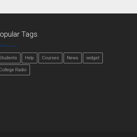
opular Tags
Students
Help
Courses
News
widget
College Radio