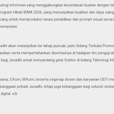
nologi informasi yang menggabungkan kecerdasan buatan dengan teknik 
program Hibah BIMA 2026, yang menunjukkan kualitas dan daya saing p
ncang untuk memproduksi narasi pendidikan dan prompt visual sec
 komputasi.
 Junadhi akan melanjutkan ke tahap puncak, yaitu Sidang Terbuka Pro
sikan serta mempertahankan disertasinya di hadapan tim penguji da
 bagi Junadhi untuk menyandang gelar Doktor di bidang Teknologi In
. Lusiana, S.Kom, M.Kom, beserta segenap dosen dan karyawan USTI 
 kebanggaan pribadi Junadhi, tetapi juga kebanggaan bagi seluruh siv
igital. e2r