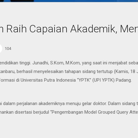
 Raih Capaian Akademik, Men
104
idikan tinggi. Junadhi, S.Kom, M.Kom, yang saat ini menjabat sebag
kanbaru, berhasil menyelesaikan tahapan sidang tertutup (Kamis, 18
formasi di Universitas Putra Indonesia “YPTK” (UPI YPTK) Padang.
dhi dalam perjalanan akademiknya menuju gelar doktor. Dalam sidang
nkan disertasi berjudul “Pengembangan Model Grouped Query Attent