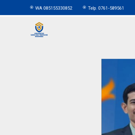
WA 085155330852
Telp. 0761-589561