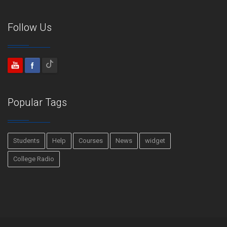
Follow Us
Popular Tags
Students
Help
Courses
News
widget
College Radio